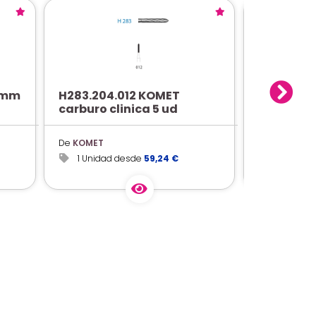
 mm
H283.204.012 KOMET
PATTERN R
carburo clinica 5 ud
100 g
De
KOMET
De
GC
1 Unidad desde
59,24 €
1 Unidad