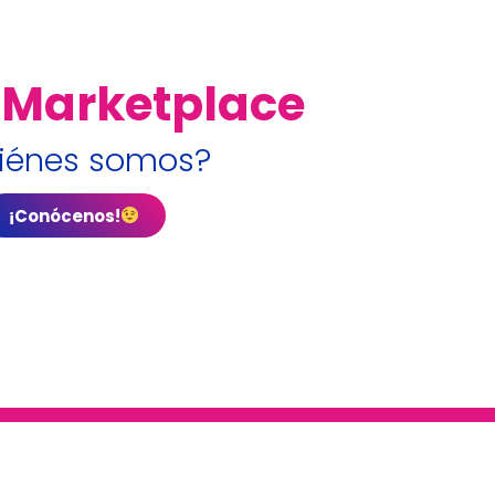
 Marketplace
iénes somos?
¡Conócenos!
eligente
ctor dental”