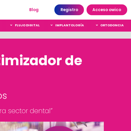
Blog
Registro
Acceso owico
FLUJO DIGITAL
IMPLANTOLOGÍA
ORTODONCIA
timizador de
os
ra sector dental”