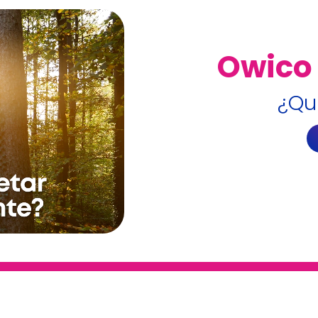
Owico
¿Qu
“El primer Market Place int
de compra online para se