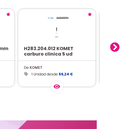
 mm
H283.204.012 KOMET
PATTERN R
carburo clinica 5 ud
100 g
De
KOMET
De
GC
1 Unidad desde
59,24 €
1 Unidad