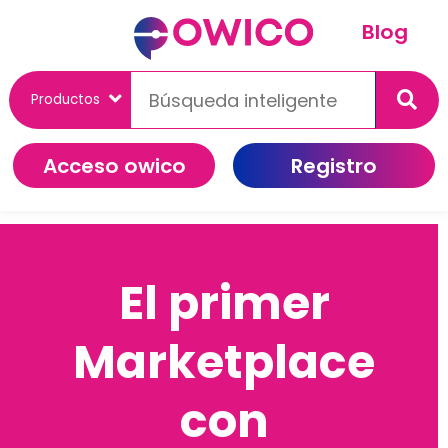
Blog
Acceso owico
Registro
El primer
Marketplace
con